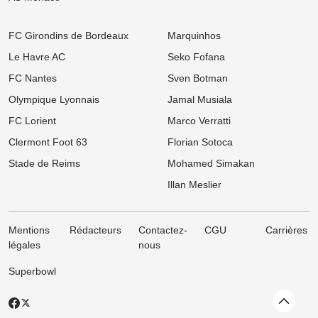
FC Girondins de Bordeaux
Marquinhos
Le Havre AC
Seko Fofana
FC Nantes
Sven Botman
Olympique Lyonnais
Jamal Musiala
FC Lorient
Marco Verratti
Clermont Foot 63
Florian Sotoca
Stade de Reims
Mohamed Simakan
Illan Meslier
Mentions
Rédacteurs
Contactez-
CGU
Carrières
légales
nous
Superbowl
Revenir
X
Facebook