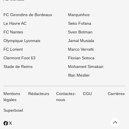
FC Girondins de Bordeaux
Marquinhos
Le Havre AC
Seko Fofana
FC Nantes
Sven Botman
Olympique Lyonnais
Jamal Musiala
FC Lorient
Marco Verratti
Clermont Foot 63
Florian Sotoca
Stade de Reims
Mohamed Simakan
Illan Meslier
Mentions
Rédacteurs
Contactez-
CGU
Carrières
légales
nous
Superbowl
Revenir
X
Facebook