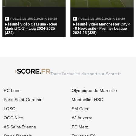
PUBLIÉ LE
15/02/2025 À 19H18
PUBLIÉ LE
15/02/2025 À 18H29
Résumé vidéo Osasuna - Real
Résumé Vidéo Manchester City 4
Madrid (1-1) - Liga 2024-2025
- 0 Newcastle - Premier League
(J24)
2024-25 (J25)
Toute l'actualité du sport sur Score.fr
RC Lens
Olympique de Marseille
Paris Saint-Germain
Montpellier HSC
LOSC
SM Caen
OGC Nice
AJ Auxerre
AS Saint-Étienne
FC Metz
Stade Rennais
Toulouse FC