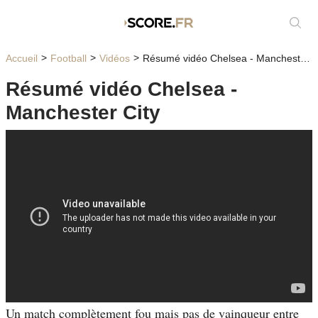
Affic
Accueil
Football
Vidéos
Résumé vidéo Chelsea - Manchester City
Résumé vidéo Chelsea -
Manchester City
Un match complètement fou mais pas de vainqueur entre