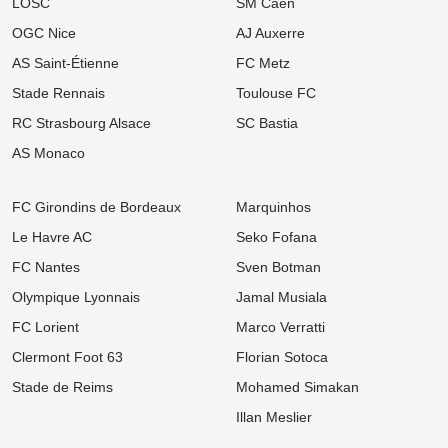
LOSC
SM Caen
OGC Nice
AJ Auxerre
AS Saint-Étienne
FC Metz
Stade Rennais
Toulouse FC
RC Strasbourg Alsace
SC Bastia
AS Monaco
FC Girondins de Bordeaux
Marquinhos
Le Havre AC
Seko Fofana
FC Nantes
Sven Botman
Olympique Lyonnais
Jamal Musiala
FC Lorient
Marco Verratti
Clermont Foot 63
Florian Sotoca
Stade de Reims
Mohamed Simakan
Illan Meslier