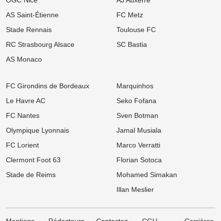
AS Saint-Étienne
FC Metz
Stade Rennais
Toulouse FC
RC Strasbourg Alsace
SC Bastia
AS Monaco
FC Girondins de Bordeaux
Marquinhos
Le Havre AC
Seko Fofana
FC Nantes
Sven Botman
Olympique Lyonnais
Jamal Musiala
FC Lorient
Marco Verratti
Clermont Foot 63
Florian Sotoca
Stade de Reims
Mohamed Simakan
Illan Meslier
Mentions
Rédacteurs
Contactez-
CGU
Carrières