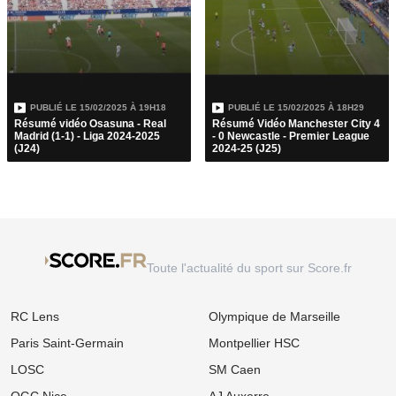
PUBLIÉ LE
15/02/2025 À 19H18
PUBLIÉ LE
15/02/2025 À 18H29
Résumé vidéo Osasuna - Real
Résumé Vidéo Manchester City 4
Madrid (1-1) - Liga 2024-2025
- 0 Newcastle - Premier League
(J24)
2024-25 (J25)
Toute l'actualité du sport sur Score.fr
RC Lens
Olympique de Marseille
Paris Saint-Germain
Montpellier HSC
LOSC
SM Caen
OGC Nice
AJ Auxerre