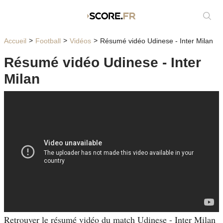
Affic
Accueil
Football
Vidéos
Résumé vidéo Udinese - Inter Milan
Résumé vidéo Udinese - Inter
Milan
Retrouver le résumé vidéo du match Udinese - Inter Milan