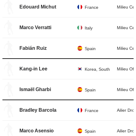
Edouard Michut
Milieu Cen
France
Marco Verratti
Milieu Cen
Italy
Fabián Ruiz
Milieu Cen
Spain
Kang-in Lee
Milieu Off
Korea, South
Ismaël Gharbi
Milieu Off
Spain
Bradley Barcola
Ailier Droi
France
Marco Asensio
Ailier Droi
Spain