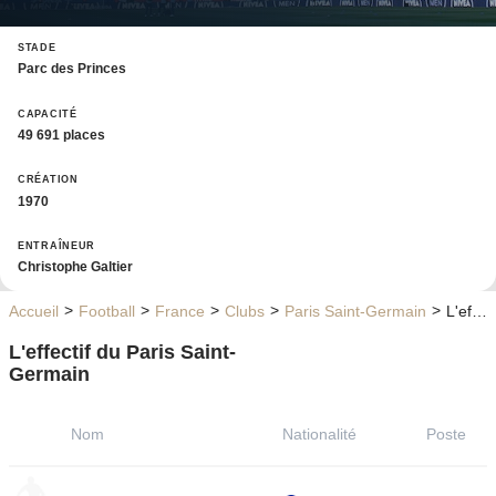
STADE
Parc des Princes
CAPACITÉ
49 691 places
CRÉATION
1970
ENTRAÎNEUR
Christophe Galtier
Accueil
Football
France
Clubs
Paris Saint-Germain
L'effectif du Paris Saint-Germain
L'effectif du Paris Saint-
Germain
Nom
Nationalité
Poste
Photo