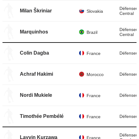
Défenseu
Milan Škriniar
Slovakia
Central
Défenseu
Marquinhos
Brazil
Central
Colin Dagba
Défenseur
France
Achraf Hakimi
Défenseur
Morocco
Nordi Mukiele
Défenseur
France
Timothée Pembélé
Défenseur
France
Défenseu
Layvin Kurzawa
France