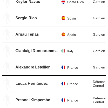
Keylor Navas
Gardien
Costa Rica
Sergio Rico
Gardien
Spain
Arnau Tenas
Gardien
Spain
Gianluigi Donnarumma
Gardien
Italy
Alexandre Letellier
Gardien
France
Défenseu
Lucas Hernández
France
Central
Défenseu
Presnel Kimpembe
France
Central