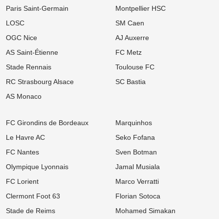
rendez-vous manqué pour la pépite de Porto
Paris Saint-Germain
Montpellier HSC
31/07
Ligue 1
LOSC
SM Caen
Mercato PSG : Paris sur le point de frapper un coup à 50 millions
d'euros en Ligue 1 !
OGC Nice
AJ Auxerre
AS Saint-Étienne
FC Metz
29/07
Ligue 1
Mercato PSG : Le transfert de Randal Kolo Muani à la Juventus est
Stade Rennais
Toulouse FC
tout proche !
RC Strasbourg Alsace
SC Bastia
28/07
Ligue 1
Mercato PSG : Transféré pour 40 M€, Kang-in Lee retenu en Corée
AS Monaco
du Sud par la loi
28/07
Ligue 1
FC Girondins de Bordeaux
Marquinhos
Mercato PSG : Maghnes Akliouche, Julian Alvarez, Ferran Torres...
La short-list XXL s'agrandit encore
Le Havre AC
Seko Fofana
FC Nantes
Sven Botman
27/07
Ligue 1
Mercato PSG : Refus de prolonger, accord avec Liverpool...
Olympique Lyonnais
Jamal Musiala
Pourquoi Paris réclame 170 M€ pour Barcola
FC Lorient
Marco Verratti
27/07
Ligue 1
Mercato PSG : Paris prépare un nouveau coup ciblé en défense !
Clermont Foot 63
Florian Sotoca
Stade de Reims
Mohamed Simakan
27/07
Ligue 1