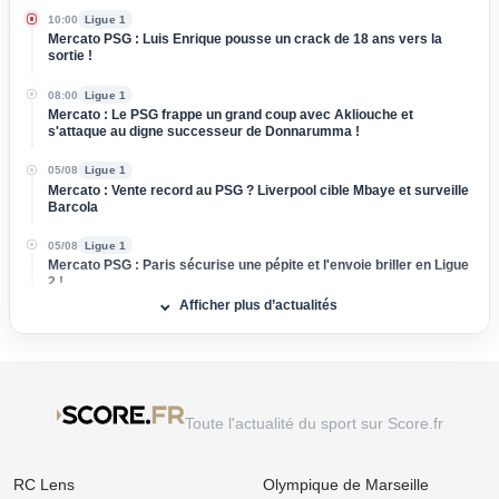
10:00
Ligue 1
Mercato PSG : Luis Enrique pousse un crack de 18 ans vers la
sortie !
08:00
Ligue 1
Mercato : Le PSG frappe un grand coup avec Akliouche et
s'attaque au digne successeur de Donnarumma !
05/08
Ligue 1
Mercato : Vente record au PSG ? Liverpool cible Mbaye et surveille
Barcola
05/08
Ligue 1
Mercato PSG : Paris sécurise une pépite et l'envoie briller en Ligue
2 !
Afficher plus d’actualités
02/08
Ligue 1
Mercato PSG : Paris tente un coup sensationnel en Serie A et
menace la Juventus !
02/08
Ligue 1
Mercato PSG : Après Lucas Digne, un nouveau renfort défensif
Toute l'actualité du sport sur Score.fr
négocié au rabais ?
31/07
Ligue 1
RC Lens
Olympique de Marseille
Mercato PSG : Piste activée puis abandonnée, les dessous du