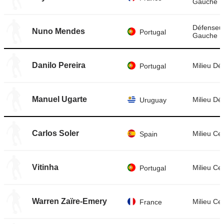
Gauche
Défenseu
Nuno Mendes
Portugal
Gauche
Danilo Pereira
Milieu Déf
Portugal
Manuel Ugarte
Milieu Déf
Uruguay
Carlos Soler
Milieu Cen
Spain
Vitinha
Milieu Cen
Portugal
Warren Zaïre-Emery
Milieu Cen
France