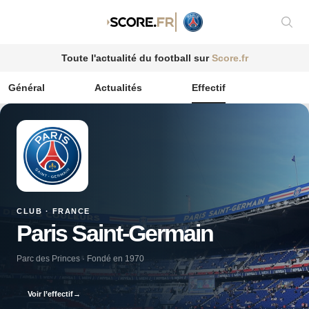
Affic
Toute l'actualité du football sur
Score.fr
Général
Actualités
Effectif
CLUB · FRANCE
Paris Saint-Germain
Parc des Princes · Fondé en 1970
Voir l’effectif
→