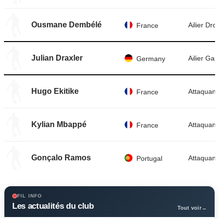
Ousmane Dembélé
Ailier Droi
France
Julian Draxler
Ailier Ga
Germany
Hugo Ekitike
Attaquant 
France
Kylian Mbappé
Attaquant 
France
Gonçalo Ramos
Attaquant 
Portugal
FIL INFO
Les actualités du club
Tout voir
→