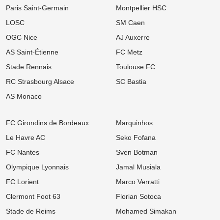
Kebbal !
Paris Saint-Germain
Montpellier HSC
13:00
Ligue 2
LOSC
SM Caen
FC Nantes : Une statistique effrayante plane sur la première
journée des hommes de Der Zakarian
OGC Nice
AJ Auxerre
AS Saint-Étienne
FC Metz
12:00
Ligue 1
Mercato OM : La rumeur folle N'Golo Kanté enflamme la presse
Stade Rennais
Toulouse FC
turque !
RC Strasbourg Alsace
SC Bastia
11:00
Ligue 1
Mercato Rennes : « Ce n’est pas mon style », un flop estival flingue
AS Monaco
la Ligue 1 après son départ
10:00
UEFA Champions League
FC Girondins de Bordeaux
Marquinhos
OL : Effectif à retoucher, latéraux ciblés... Le mercato lyonnais
s'embrase avant le retour contre le Sparta Prague
Le Havre AC
Seko Fofana
FC Nantes
Sven Botman
09:00
Ligue 2
Mercato ASSE : Deux départs déjà validés, le coach de Pau
Olympique Lyonnais
Jamal Musiala
s'enflamme pour les ex-Verts !
FC Lorient
Marco Verratti
08:00
Ligue 1
Mercato LOSC : Feyenoord repousse les offensives lilloises pour
Clermont Foot 63
Florian Sotoca
son prodige néerlandais
Stade de Reims
Mohamed Simakan
05/08
Ligue 1