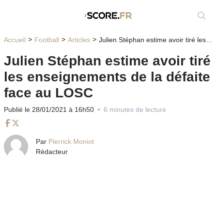
Affic
Accueil
Football
Articles
Julien Stéphan estime avoir tiré les enseignements de la défaite face au LOSC
Julien Stéphan estime avoir tiré
les enseignements de la défaite
face au LOSC
Publié le 28/01/2021 à 16h50
6 minutes de lecture
Facebook
Twitter
Par
Pierrick Moniot
Rédacteur