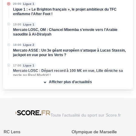
20:00
Ligue 1
Ligue 1 : « Le Brighton français », le projet ambitieux du TFC
enflamme l'After Foot !
19:00
Ligue 1
Mercato LOSC, OM : Chancel Mbemba s'envole vers l'Arabie
saoudite à Al-Diraiyah
18:00
Ligue 2
Mercato ASSE : Un 3e géant européen s'attaque à Lucas Stassin,
jackpot en vue pour les Verts ?
17:00
Ligue 1
Mercato LOSC : Départ record à 100 M€ en vue, Lille déniche sa
perle au Real Madrid !
Afficher plus d’actualités
16:00
Ligue 1
Mercato Rennes : Poussé vers la sortie, un cadre braque la
direction bretonne
15:00
Ligue 1
Mercato Strasbourg : Douche froide pour une piste d'expérience
Toute l'actualité du sport sur Score.fr
devancée par un club anglais !
14:00
Ligue 1
RC Lens
Olympique de Marseille
Mercato OM : Un rival de Ligue 1 s'immisce dans le dossier Ilan