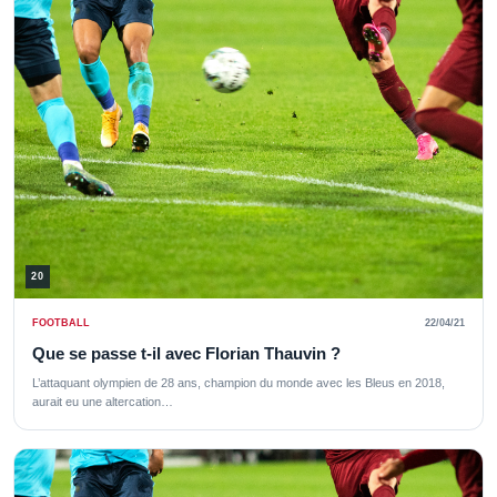
20
FOOTBALL
22/04/21
Que se passe t-il avec Florian Thauvin ?
L’attaquant olympien de 28 ans, champion du monde avec les Bleus en 2018,
aurait eu une altercation…