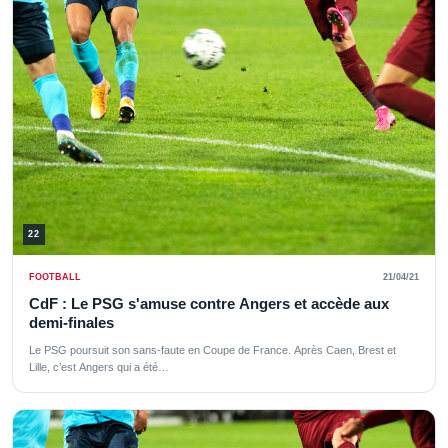
22
FOOTBALL
21/04/21
CdF : Le PSG s'amuse contre Angers et accède aux
demi-finales
Le PSG poursuit son sans-faute en Coupe de France. Après Caen, Brest et
Lille, c’est Angers qui a été…