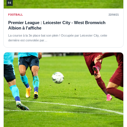
04
FOOTBALL
22/04/21
Premier League : Leicester City - West Bromwich
Albion à l'affiche
La course à la 3e place bat son plein ! Occupée par Leicester City, cette
dernière est convoitée par…