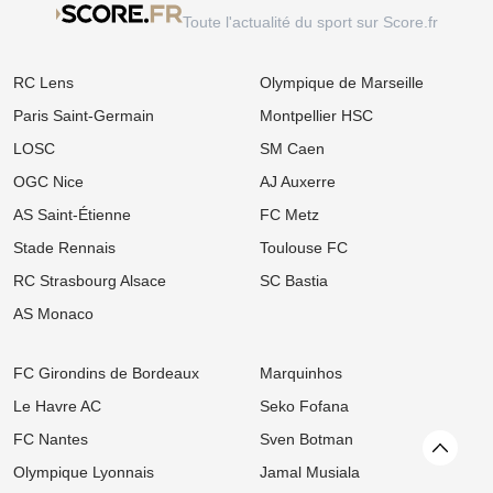
Toute l'actualité du sport sur Score.fr
RC Lens
Olympique de Marseille
Paris Saint-Germain
Montpellier HSC
LOSC
SM Caen
OGC Nice
AJ Auxerre
AS Saint-Étienne
FC Metz
Stade Rennais
Toulouse FC
RC Strasbourg Alsace
SC Bastia
AS Monaco
FC Girondins de Bordeaux
Marquinhos
Le Havre AC
Seko Fofana
FC Nantes
Sven Botman
Revenir
Olympique Lyonnais
Jamal Musiala