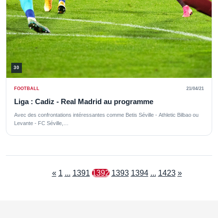
30
FOOTBALL
21/04/21
Liga : Cadiz - Real Madrid au programme
Avec des confrontations intéressantes comme Betis Séville - Athletic Bilbao ou
Levante - FC Séville,…
«
1
...
1391
1392
1393
1394
...
1423
»