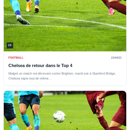
29
FOOTBALL
21/04/21
Chelsea de retour dans le Top 4
Malgré un match nul décevant contre Brighton, mardi soir à Stamford Bridge,
Chelsea signe tout de même…