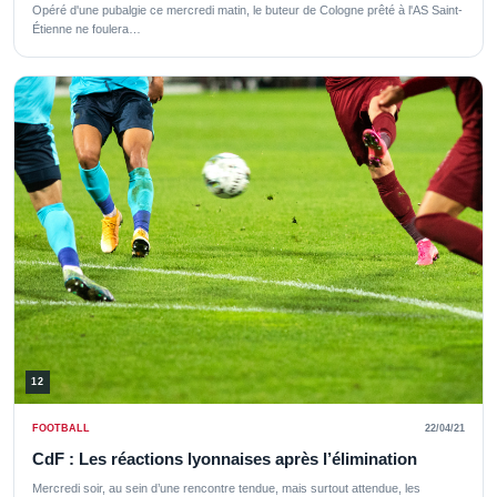
Opéré d'une pubalgie ce mercredi matin, le buteur de Cologne prêté à l'AS Saint-
Étienne ne foulera…
12
FOOTBALL
22/04/21
CdF : Les réactions lyonnaises après l’élimination
Mercredi soir, au sein d’une rencontre tendue, mais surtout attendue, les