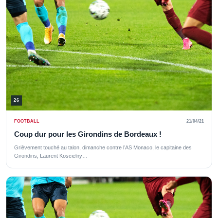
26
FOOTBALL
21/04/21
Coup dur pour les Girondins de Bordeaux !
Grièvement touché au talon, dimanche contre l’AS Monaco, le capitaine des
Girondins, Laurent Koscielny…