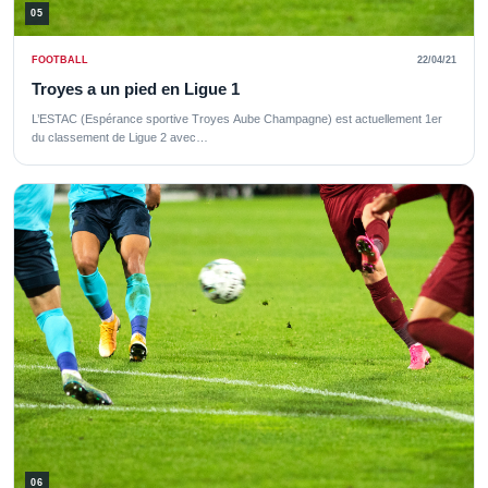
05
FOOTBALL
22/04/21
Troyes a un pied en Ligue 1
L’ESTAC (Espérance sportive Troyes Aube Champagne) est actuellement 1er
du classement de Ligue 2 avec…
06