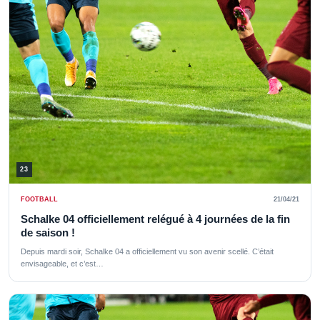
23
FOOTBALL
21/04/21
Schalke 04 officiellement relégué à 4 journées de la fin
de saison !
Depuis mardi soir, Schalke 04 a officiellement vu son avenir scellé. C’était
envisageable, et c’est…