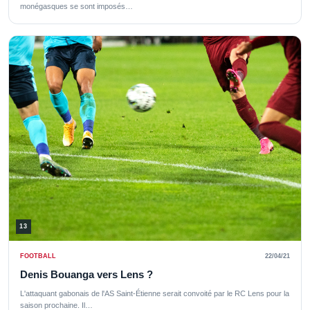
monégasques se sont imposés…
13
FOOTBALL
22/04/21
Denis Bouanga vers Lens ?
L'attaquant gabonais de l'AS Saint-Étienne serait convoité par le RC Lens pour la
saison prochaine. Il…