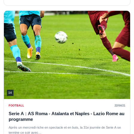
14
FOOTBALL
22/04/21
Serie A : AS Roma - Atalanta et Naples - Lazio Rome au
programme
Après un mercredi riche en spectacle et en buts, la 31e journée de Serie A se
termine ce soir avec…