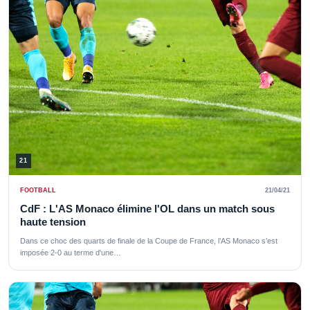
21
FOOTBALL
21/04/21
CdF : L'AS Monaco élimine l'OL dans un match sous
haute tension
Dans ce choc des quarts de finale de la Coupe de France, l’AS Monaco s’est
imposée 2-0 au terme d'une…