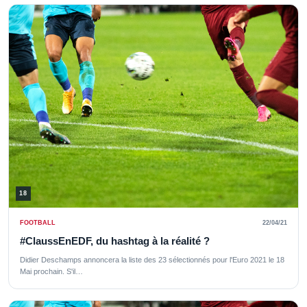
18
FOOTBALL
22/04/21
#ClaussEnEDF, du hashtag à la réalité ?
Didier Deschamps annoncera la liste des 23 sélectionnés pour l'Euro 2021 le 18
Mai prochain. S'il…