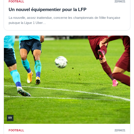
FOOTBALL
22/04/21
Un nouvel équipementier pour la LFP
La nouvelle, assez inattendue, concerne les championnats de l’élite française
puisque la Ligue 1 Uber…
09
FOOTBALL
22/04/21