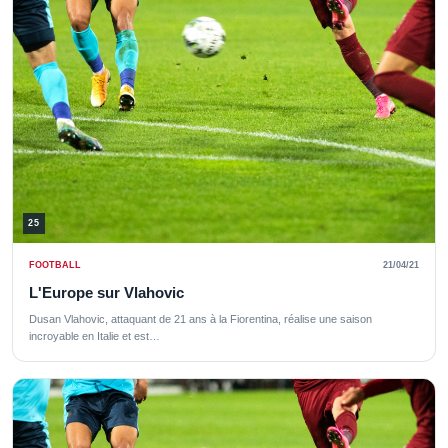
25
FOOTBALL
21/04/21
L'Europe sur Vlahovic
Dusan Vlahovic, attaquant de 21 ans à la Fiorentina, réalise une saison
incroyable en Italie et est…