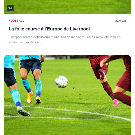
03
FOOTBALL
22/04/21
La folle course à l’Europe de Liverpool
Liverpool réalise définitivement une saison médiocre. Après avoir été tenu en
échec par Leeds, ce…