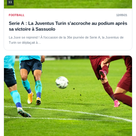
11
FOOTBALL
12/05/21
Serie A : La Juventus Turin s'accroche au podium après
sa victoire à Sassuolo
La Juve se reprend ! À l’occasion de la 36e journée de Serie A, la Juventus de
Turin se déplaçait à…