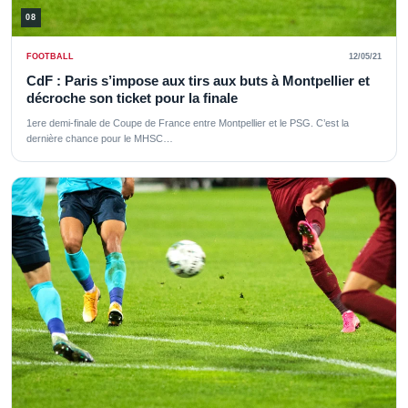
08
FOOTBALL
12/05/21
CdF : Paris s’impose aux tirs aux buts à Montpellier et
décroche son ticket pour la finale
1ere demi-finale de Coupe de France entre Montpellier et le PSG. C’est la
dernière chance pour le MHSC…