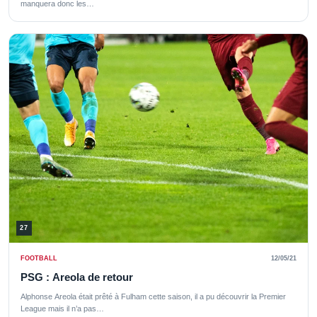
manquera donc les…
27
FOOTBALL
12/05/21
PSG : Areola de retour
Alphonse Areola était prêté à Fulham cette saison, il a pu découvrir la Premier
League mais il n’a pas…