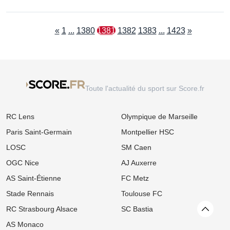
«
1
...
1380
1381
1382
1383
...
1423
»
Toute l'actualité du sport sur Score.fr
RC Lens
Olympique de Marseille
Paris Saint-Germain
Montpellier HSC
LOSC
SM Caen
OGC Nice
AJ Auxerre
AS Saint-Étienne
FC Metz
Stade Rennais
Toulouse FC
RC Strasbourg Alsace
SC Bastia
Revenir
AS Monaco