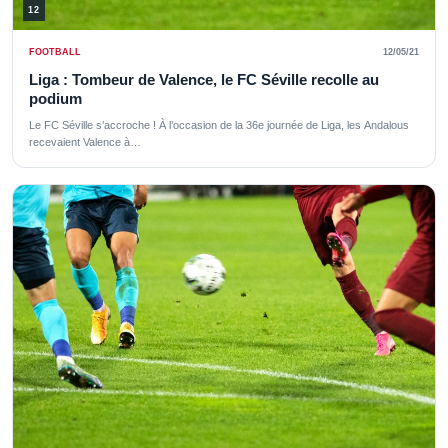
12
FOOTBALL
12/05/21
Liga : Tombeur de Valence, le FC Séville recolle au
podium
Le FC Séville s’accroche ! À l’occasion de la 36e journée de Liga, les Andalous
recevaient Valence à…