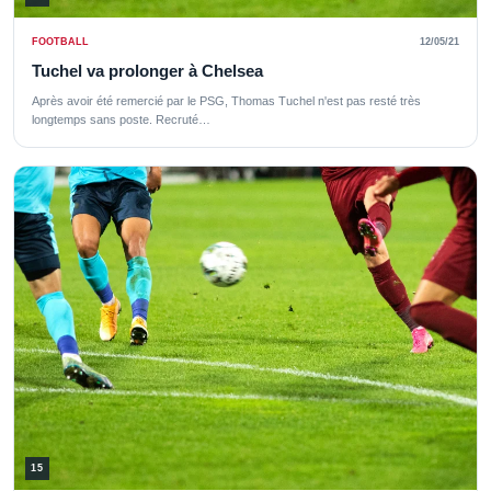
FOOTBALL
12/05/21
Tuchel va prolonger à Chelsea
Après avoir été remercié par le PSG, Thomas Tuchel n'est pas resté très
longtemps sans poste. Recruté…
15