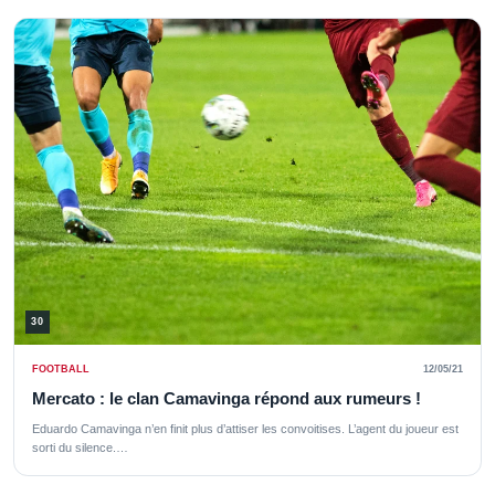
30
FOOTBALL
12/05/21
Mercato : le clan Camavinga répond aux rumeurs !
Eduardo Camavinga n’en finit plus d’attiser les convoitises. L’agent du joueur est
sorti du silence.…