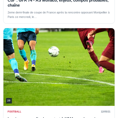
CdF : GFA 74 - AS Monaco, enjeux, compos probables,
chaîne
2eme demi-finale de coupe de France après la rencontre opposant Montpellier à
Paris ce mercredi, le…
20
FOOTBALL
12/05/21