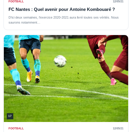
FOOTBALL
12/05/21
FC Nantes : Quel avenir pour Antoine Kombouaré ?
D’ici deux semaines, l’exercice 2020-2021 aura livré toutes ses vérités. Nous
saurons notamment…
17
FOOTBALL
12/05/21