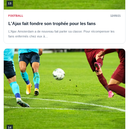
13
FOOTBALL
12/05/21
L'Ajax fait fondre son trophée pour les fans
L'Ajax Amsterdam a de nouveau fait parler sa classe. Pour récompenser les
fans enfermés chez eux à…
14