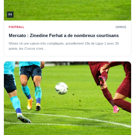
04
FOOTBALL
13/05/21
Mercato : Zinedine Ferhat a de nombreux courtisans
Nîmes vit une saison très compliquée, actuellement 19e de Ligue 1 avec 35
points, les Crocos n’ont…