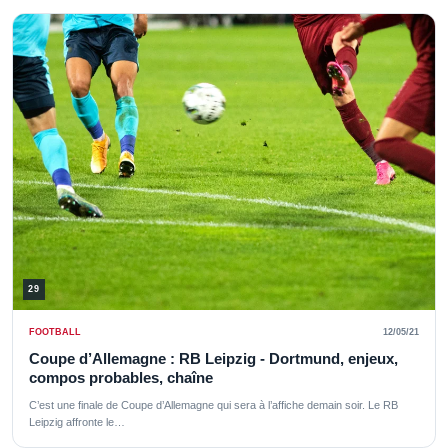
29
FOOTBALL
12/05/21
Coupe d’Allemagne : RB Leipzig - Dortmund, enjeux,
compos probables, chaîne
C’est une finale de Coupe d’Allemagne qui sera à l’affiche demain soir. Le RB
Leipzig affronte le…